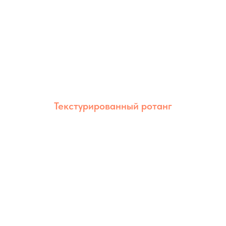
Текстурированный ротанг
Текстурированный ротанг сочетает
естественный внешний вид и высокую
износостойкость. Благодаря рельефной
фактуре изделия выглядят более
объёмными и эстетичными.