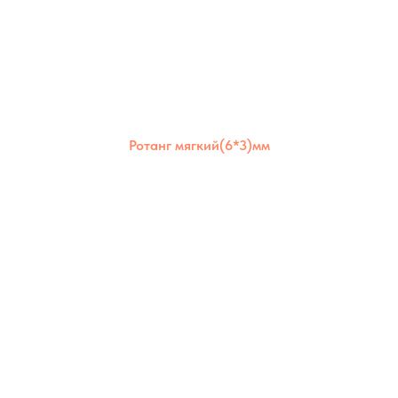
Ротанг мягкий(6*3)мм
Ротанг мягкий 6×3 мм отлично держит
форму, но остаётся гибким. Подходит для
создания надёжных и долговечных изделий
как для дома, так и для улицы.