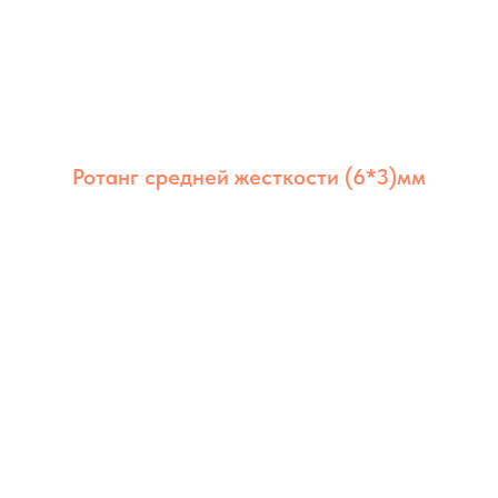
Ротанг средней жесткости (6*3)мм
Ротанг из полимера средней жёсткости 6×3
мм сочетает долговечность, стабильность и
аккуратный внешний вид. Оптимален для
мебели дома и на улице.