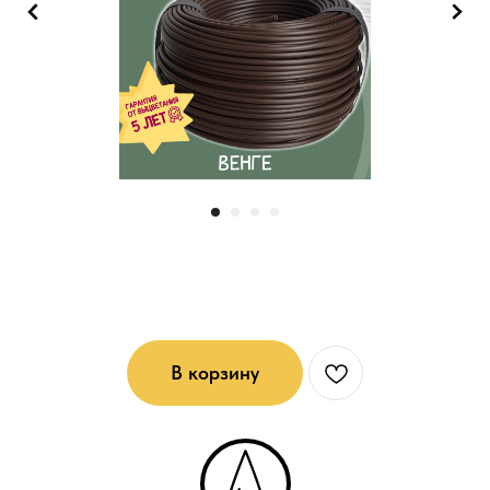
Жесткий ротанг (6*4)мм: Венге
В корзину