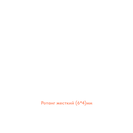
Ротанг жесткий (6*4)мм
Жёсткий полимерный ротанг 6×4 мм —
прочный и устойчивый материал,