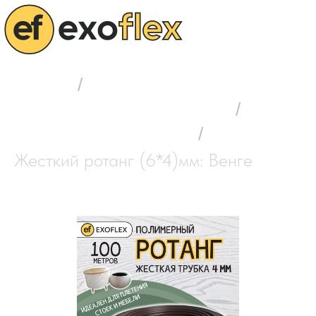
Главная
/
Выбор полимерного ротанга
/
Ротанг жесткий (6*4)мм
/
Жесткий ротанг (6*4)мм: Венге