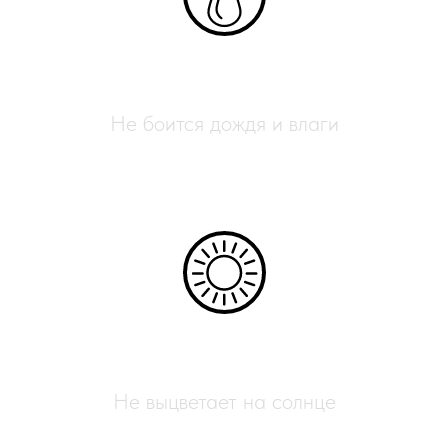
Влагостойкий
Не боится дождя и влаги
УФ-защита
Не выцветает на солнце