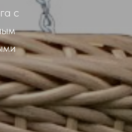
га с
ным
ыми