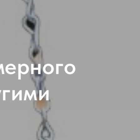
мерного
угими