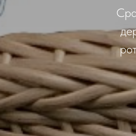
Сра
де
ро