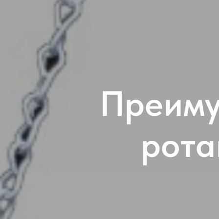
Преиму
рота