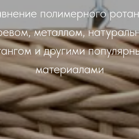
внение полимерного ротан
ревом, металлом, натураль
тангом и другими популярн
материалами