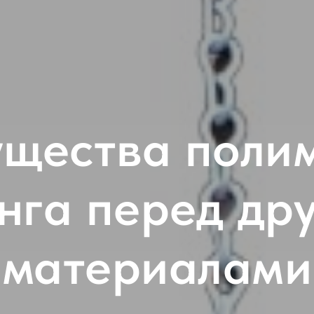
щества поли
нга перед др
материалами