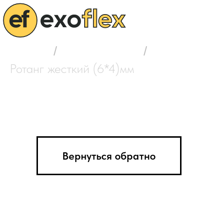
Главная
/
Выбор ротанга
/
Ротанг жесткий (6*4)мм
Вернуться обратно