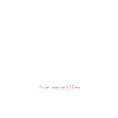
Ротанг мягкий(6*1)мм
Ротанг мягкий 6×1 мм отличается
эластичностью и долговечностью.
Идеален для аккуратного плотного