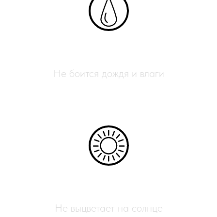
Влагостойкий
Не боится дождя и влаги
УФ-защита
Не выцветает на солнце