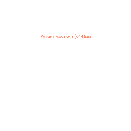
Ротанг жесткий (6*4)мм
Жёсткий полимерный ротанг 6×4 мм —
прочный и устойчивый материал,
сохраняющий форму при плетении.
Подходит для изготовления надёжной
мебели и декоративных конструкций.