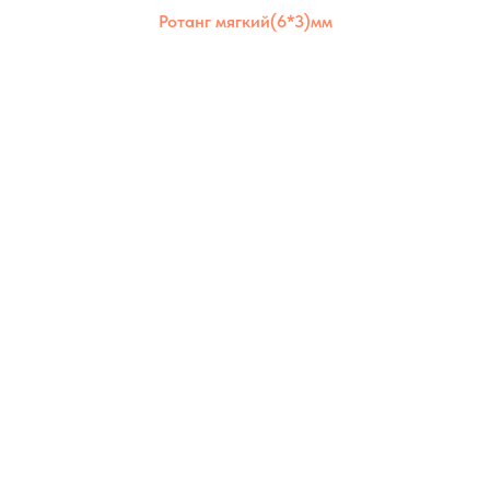
Ротанг мягкий(6*3)мм
Ротанг мягкий 6×3 мм отлично держит
форму, но остаётся гибким. Подходит для
создания надёжных и долговечных
изделий как для дома, так и для улицы.