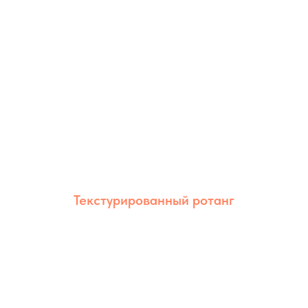
Оптимален для мебели дома и на улице.
Текстурированный ротанг
Текстурированный ротанг сочетает
естественный внешний вид и высокую
износостойкость. Благодаря рельефной
фактуре изделия выглядят более