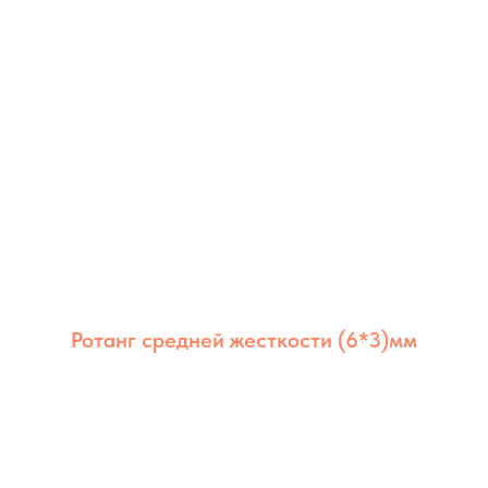
Ротанг средней жесткости (6*3)мм
Ротанг из полимера средней жёсткости
6×3 мм сочетает долговечность,
стабильность и аккуратный внешний вид.