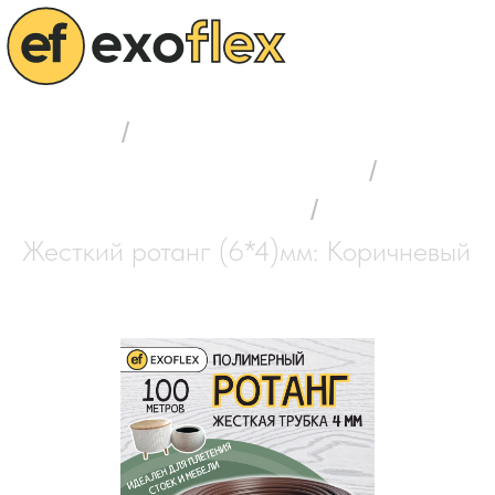
Главная
/
Выбор полимерного ротанга
/
Ротанг жесткий (6*4)мм
/
Жесткий ротанг (6*4)мм: Коричневый