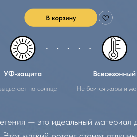
В корзину
УФ-защита
Всесезонный
выцветает на солнце
Не боится жары и мо
етения — это идеальный материал 
 Этот мягкий ротанг станет отличн