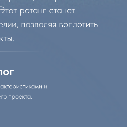
Этот ротанг станет
лии, позволяя воплотить
кты.
лог
рактеристиками и
го проекта.