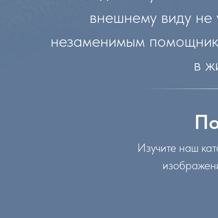
внешнему виду не 
незаменимым помощником
в ж
По
Изучите наш кат
изображени