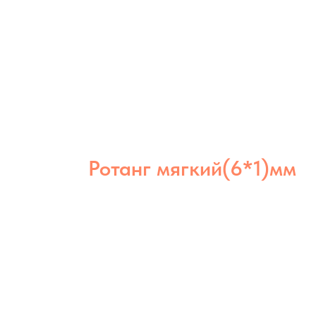
Ротанг мягкий(6*1)мм
Ротанг мягкий 6×1 мм отличается
эластичностью и долговечностью.
Идеален для аккуратного плотного
плетения и использования в любых
условиях.