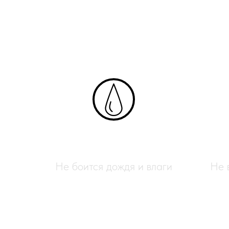
Ротанг 
Влагостойкий
Не боится дождя и влаги
Не 
Полимерный ротанг для пл