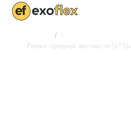
Блог
Главная
/
Выбор полимерного р
Ротанг средней жесткости (6*3)