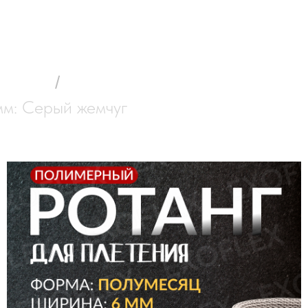
Каталог
Контактная информация
 о полимерном ротанге
Оплата и д
отанга
/
Ротанг средней жесткости (6*3
мм: Серый жемчуг