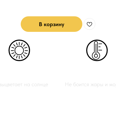
средней жесткости (6*3)мм: Серы
В корзину
УФ-защита
Всесезонный
выцветает на солнце
Не боится жары и мо
етения — это идеальный материал 