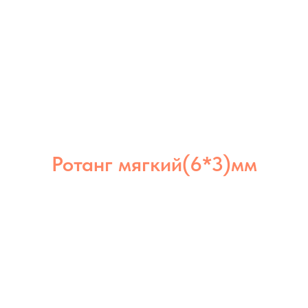
Ротанг мягкий(6*3)мм
Ротанг мягкий 6×3 мм отлично держит
форму, но остаётся гибким. Подходит
для создания надёжных и долговечных
изделий как для дома, так и для улицы.