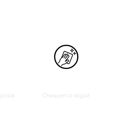
й жемчуг
Лёгкий уход
розов
Очищается водой
для создания оригинальных