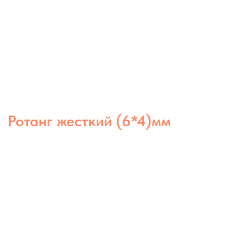
Ротанг жесткий (6*4)мм
Жёсткий полимерный ротанг 6×4 мм
— прочный и устойчивый материал,
сохраняющий форму при плетении.
Подходит для изготовления надёжной
мебели и декоративных конструкций.