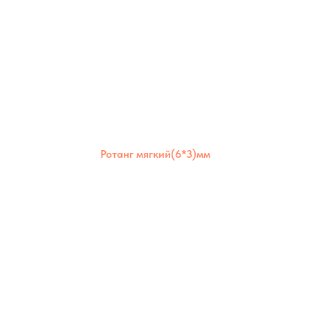
Ротанг мягкий(6*3)мм
Ротанг мягкий 6×3 мм отлично держит
форму, но остаётся гибким. Подходит для
создания надёжных и долговечных изделий
как для дома, так и для улицы.