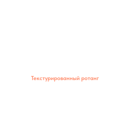
Текстурированный ротанг
Текстурированный ротанг сочетает
естественный внешний вид и высокую
износостойкость. Благодаря рельефной
фактуре изделия выглядят более
объёмными и эстетичными.