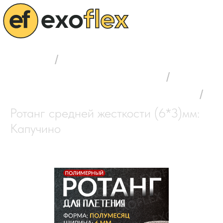
Главная
/
Выбор полимерного ротанга
/
Ротанг средней жесткости (6*3)мм
/
Ротанг средней жесткости (6*3)мм:
Капучино