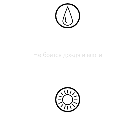
Влагостойкий
Не боится дождя и влаги
УФ-защита