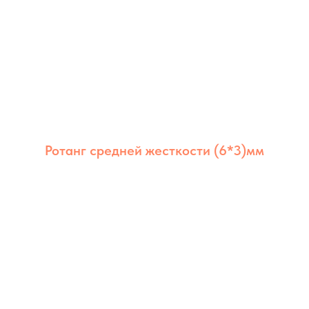
Ротанг средней жесткости (6*3)мм
Ротанг из полимера средней жёсткости 6×3
мм сочетает долговечность, стабильность и
аккуратный внешний вид. Оптимален для
мебели дома и на улице.