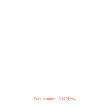
Ротанг жесткий (6*4)мм
Жёсткий полимерный ротанг 6×4 мм —