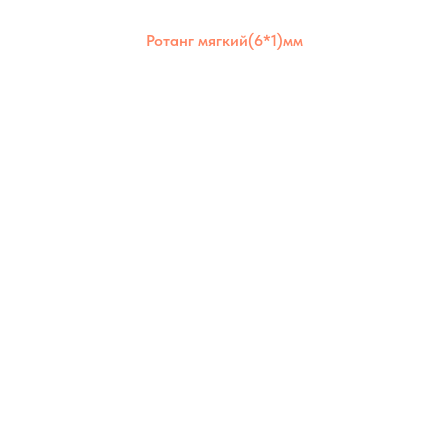
Ротанг мягкий(6*1)мм
Ротанг мягкий 6×1 мм отличается
эластичностью и долговечностью. Идеален
для аккуратного плотного плетения и
использования в любых условиях.