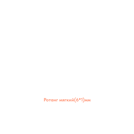
Ротанг мягкий(6*1)мм
Ротанг мягкий 6×1 мм отличается
эластичностью и долговечностью.
Идеален для аккуратного плотного