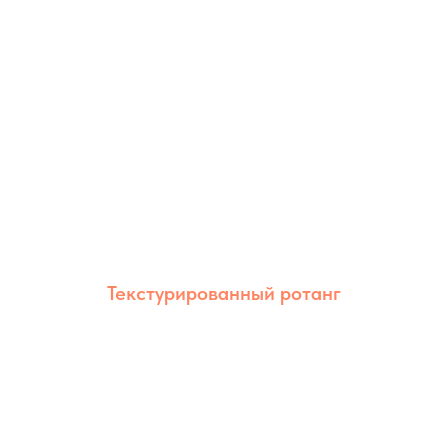
Оптимален для мебели дома и на улице.
Текстурированный ротанг
Текстурированный ротанг сочетает
естественный внешний вид и высокую
износостойкость. Благодаря рельефной
фактуре изделия выглядят более