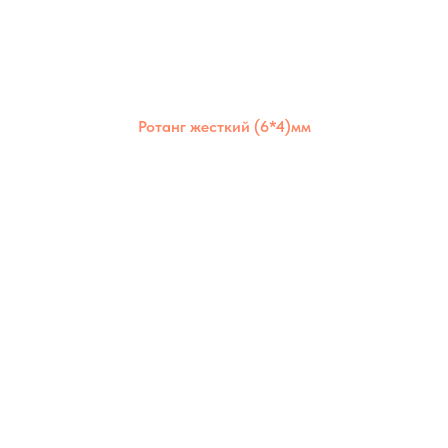
Ротанг жесткий (6*4)мм
Жёсткий полимерный ротанг 6×4 мм —
прочный и устойчивый материал,
сохраняющий форму при плетении.
Подходит для изготовления надёжной
мебели и декоративных конструкций.