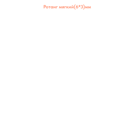
Ротанг мягкий(6*3)мм
Ротанг мягкий 6×3 мм отлично держит
форму, но остаётся гибким. Подходит для
создания надёжных и долговечных
изделий как для дома, так и для улицы.