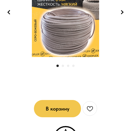
Ротанг мягкий (6*1): Серо-бежевый
В корзину