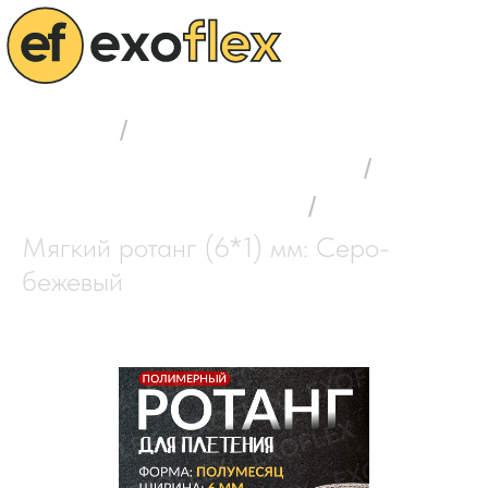
Главная
/
Выбор полимерного ротанга
/
Мягкий ротанг (6*1) мм
/
Мягкий ротанг (6*1) мм: Серо-
бежевый