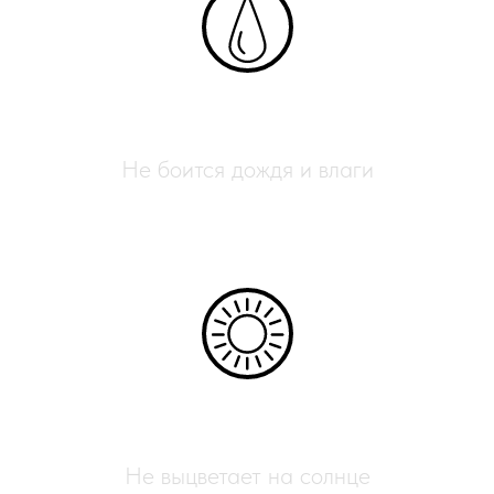
Влагостойкий
Не боится дождя и влаги
УФ-защита
Не выцветает на солнце