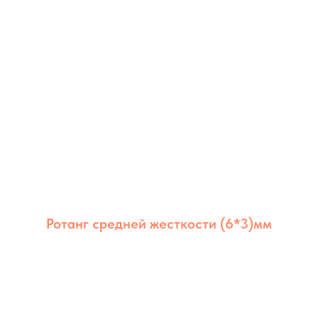
Ротанг средней жесткости (6*3)мм
Ротанг из полимера средней жёсткости
6×3 мм сочетает долговечность,
стабильность и аккуратный внешний вид.