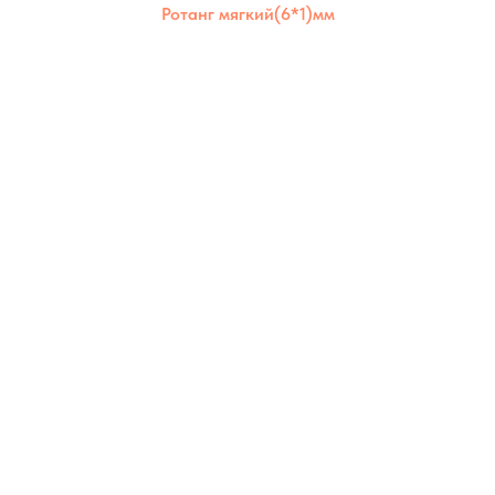
Ротанг мягкий(6*1)мм
Ротанг мягкий 6×1 мм отличается
эластичностью и долговечностью. Идеален
для аккуратного плотного плетения и
использования в любых условиях.