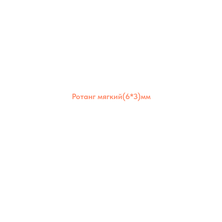
Ротанг мягкий(6*3)мм
Ротанг мягкий 6×3 мм отлично держит
форму, но остаётся гибким. Подходит для
создания надёжных и долговечных изделий
как для дома, так и для улицы.