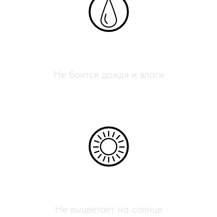
Влагостойкий
Не боится дождя и влаги
УФ-защита
Не выцветает на солнце