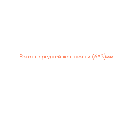
Ротанг средней жесткости (6*3)мм
Ротанг из полимера средней жёсткости 6×3
мм сочетает долговечность, стабильность и
аккуратный внешний вид. Оптимален для
мебели дома и на улице.