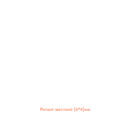
Ротанг жесткий (6*4)мм
Жёсткий полимерный ротанг 6×4 мм —
прочный и устойчивый материал,