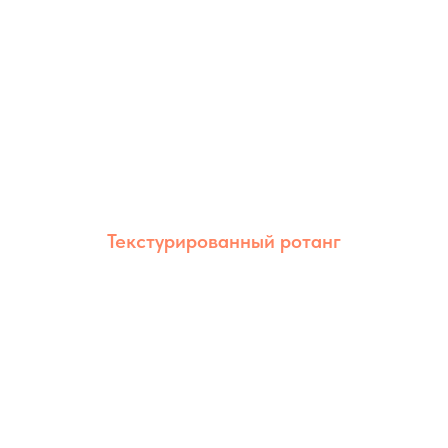
Текстурированный ротанг
Текстурированный ротанг сочетает
естественный внешний вид и высокую
износостойкость. Благодаря рельефной
фактуре изделия выглядят более
объёмными и эстетичными.