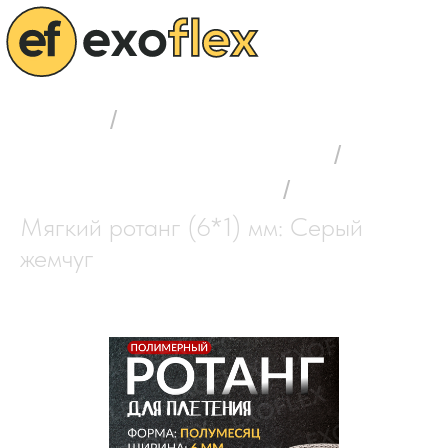
Главная
/
Выбор полимерного ротанга
/
Мягкий ротанг (6*1) мм
/
Мягкий ротанг (6*1) мм: Серый
жемчуг