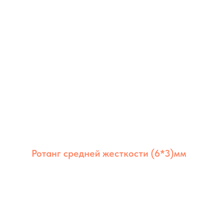
Ротанг средней жесткости (6*3)мм
Ротанг из полимера средней жёсткости
6×3 мм сочетает долговечность,
стабильность и аккуратный внешний вид.