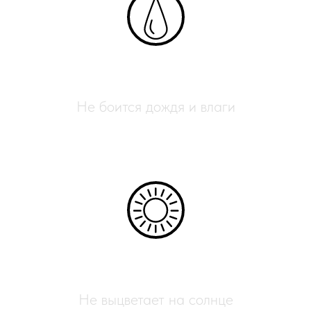
Влагостойкий
Не боится дождя и влаги
УФ-защита
Не выцветает на солнце