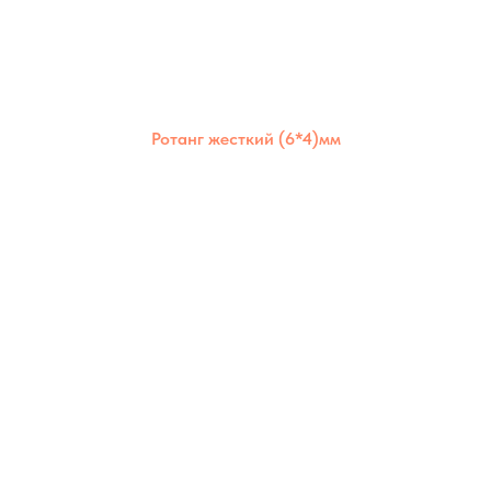
Ротанг жесткий (6*4)мм
Жёсткий полимерный ротанг 6×4 мм —
прочный и устойчивый материал,
сохраняющий форму при плетении.
Подходит для изготовления надёжной
мебели и декоративных конструкций.