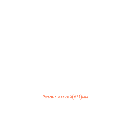
Ротанг мягкий(6*1)мм
Ротанг мягкий 6×1 мм отличается
эластичностью и долговечностью.
Идеален для аккуратного плотного