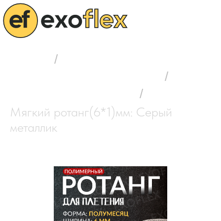
Главная
/
Выбор полимерного ротанга
/
Мягкий ротанг (6*1) мм
/
Мягкий ротанг(6*1)мм: Серый
металлик