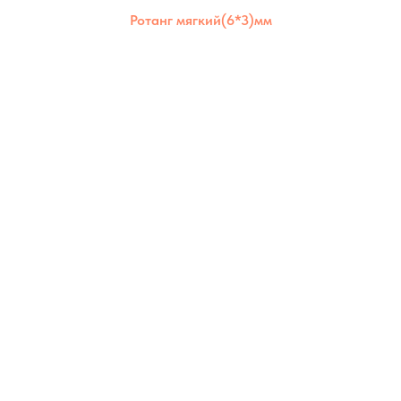
Ротанг мягкий(6*3)мм
Ротанг мягкий 6×3 мм отлично держит
форму, но остаётся гибким. Подходит для
создания надёжных и долговечных
изделий как для дома, так и для улицы.