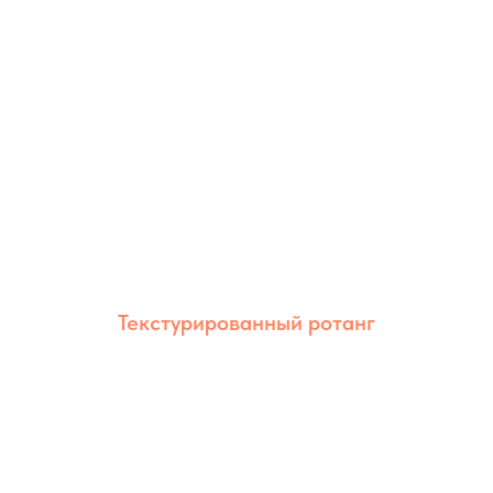
Оптимален для мебели дома и на улице.
Текстурированный ротанг
Текстурированный ротанг сочетает
естественный внешний вид и высокую
износостойкость. Благодаря рельефной
фактуре изделия выглядят более