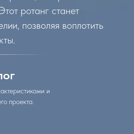
Этот ротанг станет
лии, позволяя воплотить
кты.
лог
рактеристиками и
го проекта.