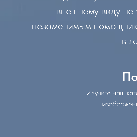
внешнему виду не 
незаменимым помощником
в ж
По
Изучите наш кат
изображени