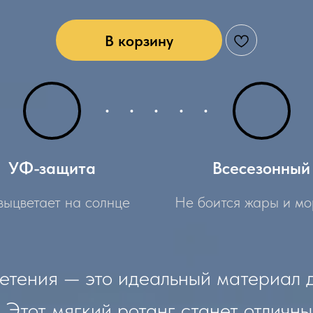
В корзину
УФ-защита
Всесезонный
выцветает на солнце
Не боится жары и мо
етения — это идеальный материал 
 Этот мягкий ротанг станет отличн