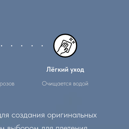
Лёгкий уход
розов
Очищается водой
для создания оригинальных
ым выбором для плетения