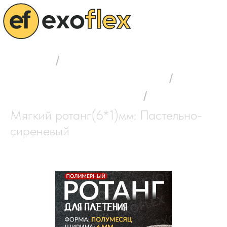
Главная
/
Выбор полимерного ротанга
/
Мягкий ротанг (6*1) мм
/
Мягкий ротанг(6*1)мм: Пастельно-
сиреневый