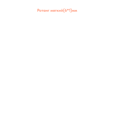
Ротанг мягкий(6*1)мм
Ротанг мягкий 6×1 мм отличается
эластичностью и долговечностью. Идеален
для аккуратного плотного плетения и
использования в любых условиях.