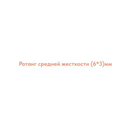
Ротанг средней жесткости (6*3)мм
Ротанг из полимера средней жёсткости 6×3
мм сочетает долговечность, стабильность и
аккуратный внешний вид. Оптимален для
мебели дома и на улице.