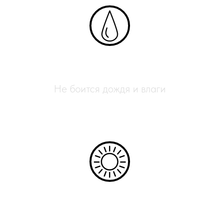
Влагостойкий
Не боится дождя и влаги
УФ-защита