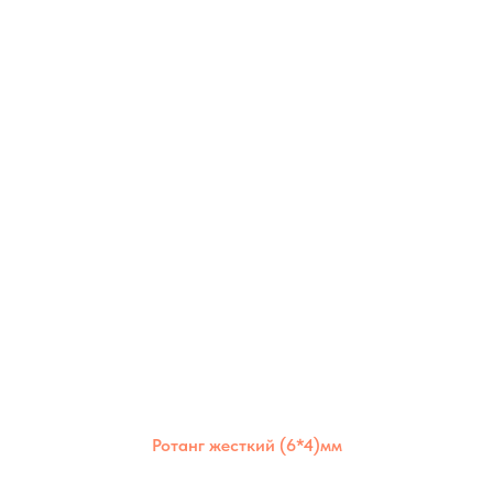
Ротанг жесткий (6*4)мм
Жёсткий полимерный ротанг 6×4 мм —