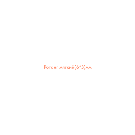
Ротанг мягкий(6*3)мм
Ротанг мягкий 6×3 мм отлично держит
форму, но остаётся гибким. Подходит для
создания надёжных и долговечных изделий
как для дома, так и для улицы.