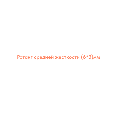
Ротанг средней жесткости (6*3)мм
Ротанг из полимера средней жёсткости 6×3
мм сочетает долговечность, стабильность и
аккуратный внешний вид. Оптимален для
мебели дома и на улице.