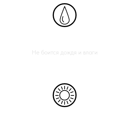
Влагостойкий
Не боится дождя и влаги
УФ-защита