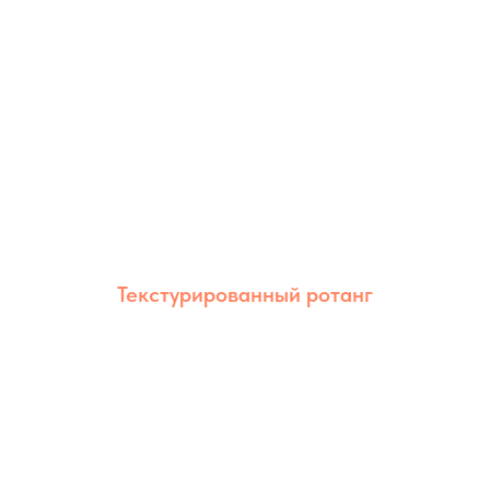
Текстурированный ротанг
Текстурированный ротанг сочетает
естественный внешний вид и высокую
износостойкость. Благодаря рельефной
фактуре изделия выглядят более
объёмными и эстетичными.