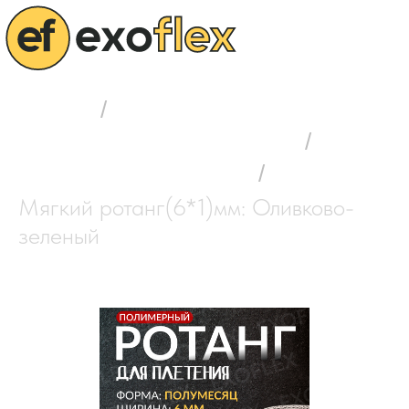
Главная
/
Выбор полимерного ротанга
/
Мягкий ротанг (6*1) мм
/
Мягкий ротанг(6*1)мм: Оливково-
зеленый