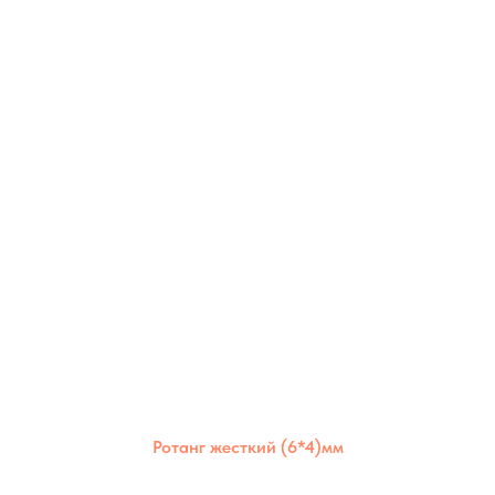
Ротанг жесткий (6*4)мм
Жёсткий полимерный ротанг 6×4 мм —