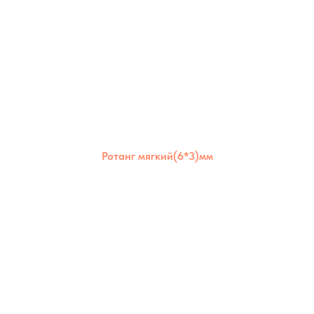
Ротанг мягкий(6*3)мм
Ротанг мягкий 6×3 мм отлично держит
форму, но остаётся гибким. Подходит для
создания надёжных и долговечных изделий
как для дома, так и для улицы.