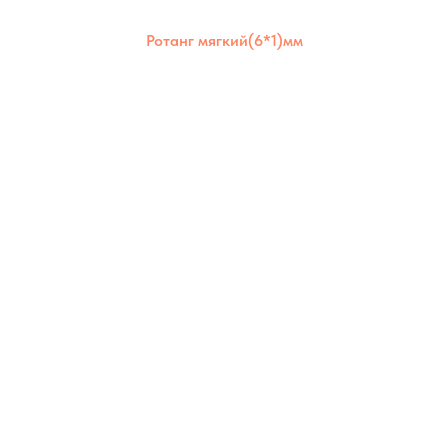
Ротанг мягкий(6*1)мм
Ротанг мягкий 6×1 мм отличается
эластичностью и долговечностью. Идеален
для аккуратного плотного плетения и
использования в любых условиях.