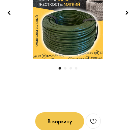
Ротанг мягкий (6*1): Оливково-
зеленый
В корзину