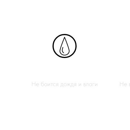
Влагостойкий
Не боится дождя и влаги
Не 
Полимерный ротанг для пл
изделий своими руками.