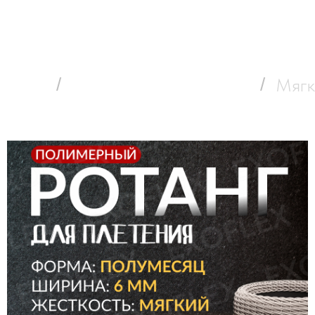
Каталог
Контактная информация
 о полимерном ротанге
Оплата и д
отанга
/
Мягкий ротанг (6*1) мм
/
Мягк