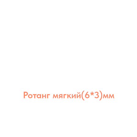
Ротанг мягкий(6*3)мм
Ротанг мягкий 6×3 мм отлично держит
форму, но остаётся гибким. Подходит
для создания надёжных и долговечных