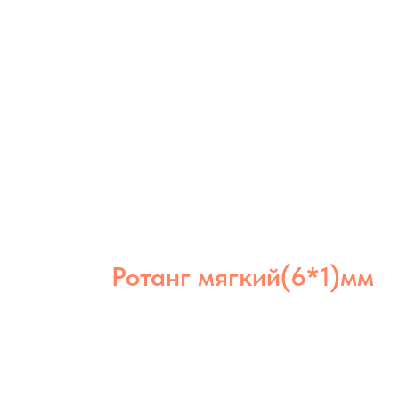
Ротанг мягкий(6*1)мм
Ротанг мягкий 6×1 мм отличается
эластичностью и долговечностью.
Идеален для аккуратного плотного