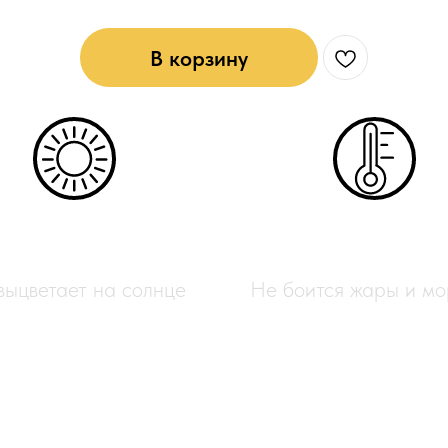
В корзину
УФ-защита
Всесезонный
выцветает на солнце
Не боится жары и мо
етения — это идеальный материал 
 Этот мягкий ротанг станет отличн