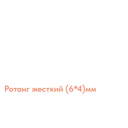
Ротанг жесткий (6*4)мм
Жёсткий полимерный ротанг 6×4 мм
— прочный и устойчивый материал,
сохраняющий форму при плетении.