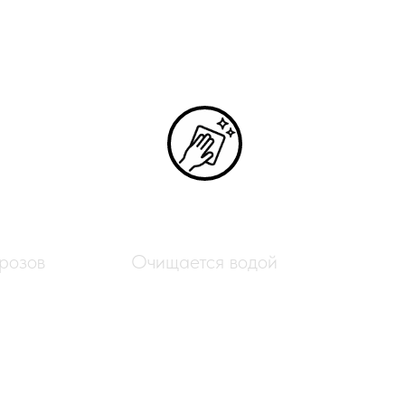
Лёгкий уход
розов
Очищается водой
для создания оригинальных
ым выбором для плетения