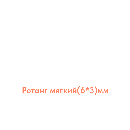
Ротанг мягкий(6*3)мм
Ротанг мягкий 6×3 мм отлично держит
форму, но остаётся гибким. Подходит
для создания надёжных и долговечных