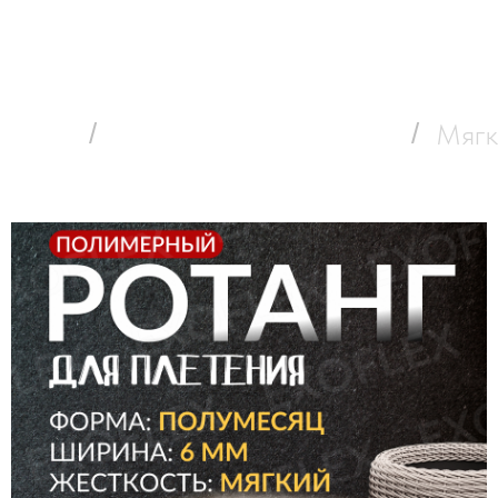
Каталог
Контактная информация
 о полимерном ротанге
Оплата и д
отанга
/
Мягкий ротанг (6*1) мм
/
Мягк