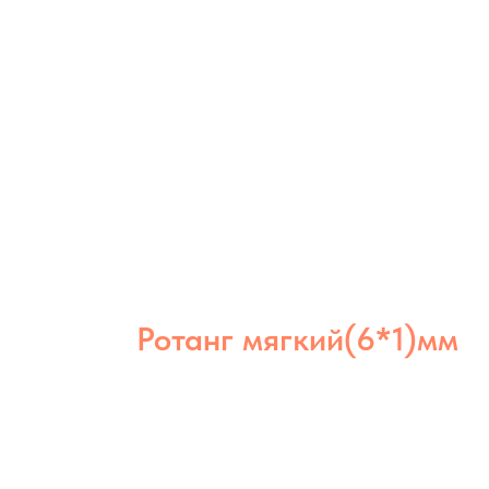
Ротанг мягкий(6*1)мм
Ротанг мягкий 6×1 мм отличается
эластичностью и долговечностью.
Идеален для аккуратного плотного