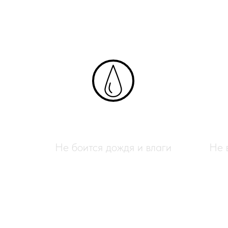
Влагостойкий
Не боится дождя и влаги
Не 
Полимерный ротанг для пл
изделий своими руками.