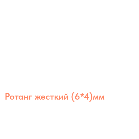
Ротанг жесткий (6*4)мм
Жёсткий полимерный ротанг 6×4 мм
— прочный и устойчивый материал,
сохраняющий форму при плетении.