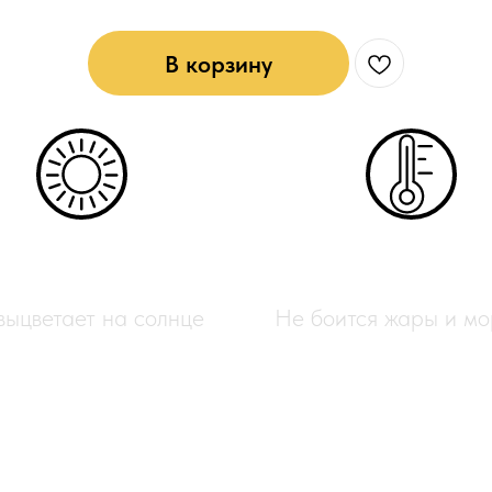
В корзину
УФ-защита
Всесезонный
выцветает на солнце
Не боится жары и мо
етения — это идеальный материал 
 Этот мягкий ротанг станет отличн