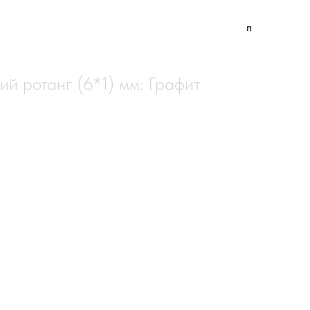
п
оставка
ий ротанг (6*1) мм: Графит