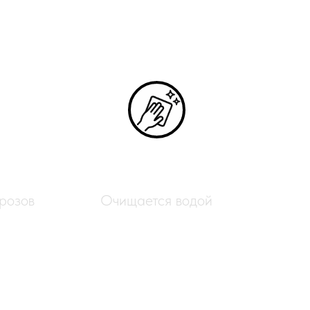
Лёгкий уход
розов
Очищается водой
для создания оригинальных
ым выбором для плетения