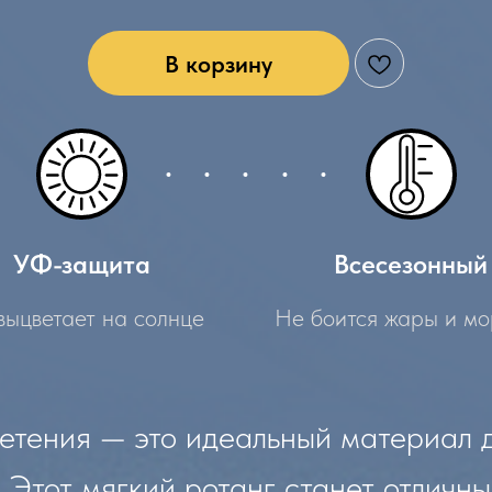
В корзину
УФ-защита
Всесезонный
выцветает на солнце
Не боится жары и мо
етения — это идеальный материал 
 Этот мягкий ротанг станет отличн