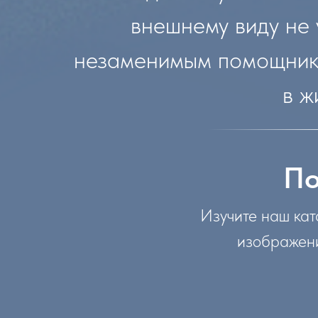
внешнему виду не 
незаменимым помощником
в ж
По
Изучите наш кат
изображени