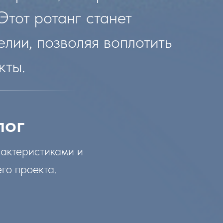
Этот ротанг станет
лии, позволяя воплотить
кты.
лог
рактеристиками и
го проекта.