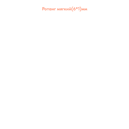
Ротанг мягкий(6*1)мм
Ротанг мягкий 6×1 мм отличается
эластичностью и долговечностью. Идеален
для аккуратного плотного плетения и
использования в любых условиях.