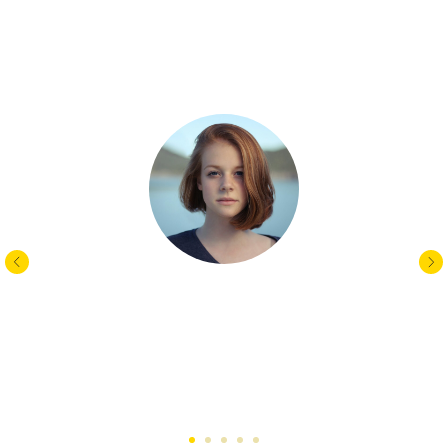
⭐️⭐️⭐️⭐️⭐️
Отзывы наших
клиентов на Wildberries
Плела первый раз. Сравнить пока не с чем по мягкости,
но мне понравился ротанг.
Елена