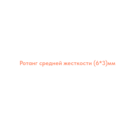
Ротанг средней жесткости (6*3)мм
Ротанг из полимера средней жёсткости 6×3
мм сочетает долговечность, стабильность и
аккуратный внешний вид. Оптимален для
мебели дома и на улице.