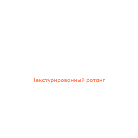
Текстурированный ротанг
Текстурированный ротанг сочетает
естественный внешний вид и высокую
износостойкость. Благодаря рельефной
фактуре изделия выглядят более
объёмными и эстетичными.