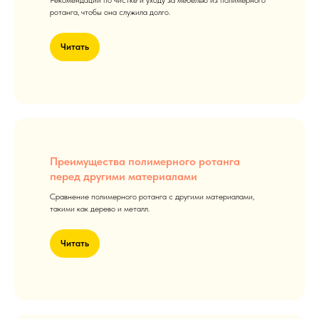
Рекомендации по чистке и уходу за мебелью из полимерного
ротанга, чтобы она служила долго.
Читать
Преимущества полимерного ротанга
перед другими материалами
Сравнение полимерного ротанга с другими материалами,
такими как дерево и металл.
Читать