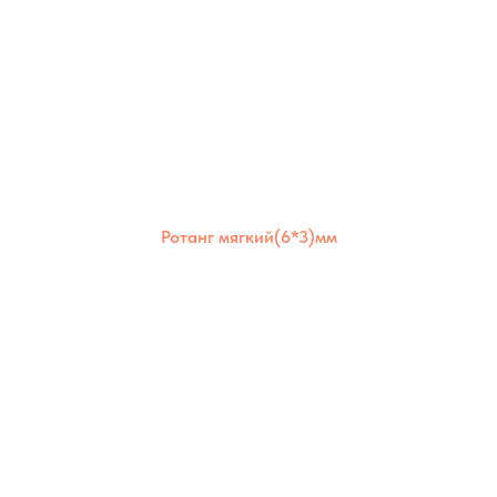
Ротанг мягкий(6*3)мм
Ротанг мягкий 6×3 мм отлично держит
форму, но остаётся гибким. Подходит для
создания надёжных и долговечных изделий
как для дома, так и для улицы.