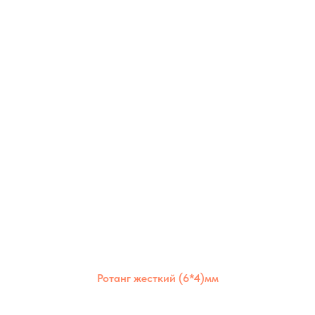
Ротанг жесткий (6*4)мм
Жёсткий полимерный ротанг 6×4 мм —